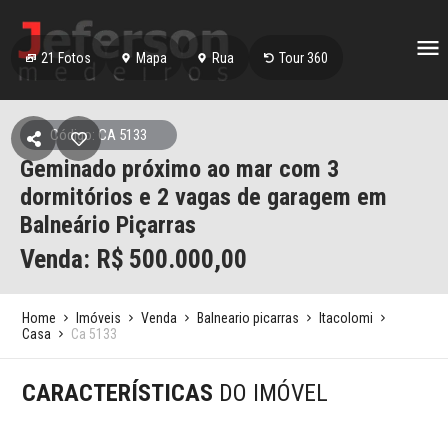
21
Fotos
Mapa
Rua
Tour 360
Código: CA 5133
Geminado próximo ao mar com 3
dormitórios e 2 vagas de garagem em
Balneário Piçarras
Venda: R$
500.000,00
Home
Imóveis
Venda
Balneario picarras
Itacolomi
Casa
Ca 5133
CARACTERÍSTICAS
DO IMÓVEL