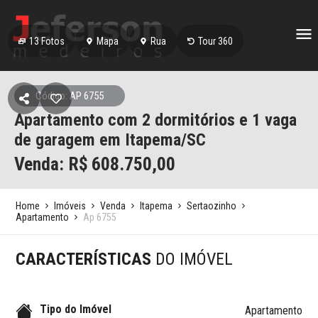
13
Fotos
Mapa
Rua
Tour 360
Código: AP 6755
Apartamento com 2 dormitórios e 1 vaga
de garagem em Itapema/SC
Venda: R$
608.750,00
Home
Imóveis
Venda
Itapema
Sertaozinho
Apartamento
Ap 6755
CARACTERÍSTICAS
DO IMÓVEL
Tipo do Imóvel
Apartamento