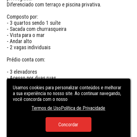
Diferenciado com terraço e piscina privativa.

Composto por: 

- 3 quartos sendo 1 suíte

- Sacada com churrasqueira

- Vista para o mar

- Andar alto

- 2 vagas individuais

Prédio conta com:

- 3 elevadores

- Acesso por duas ruas 

- Área de lazer completa 

Usamos cookies para personalizar conteúdos e melhorar
- Piscina no rooftop  

a sua experiência no nosso site. Ao continuar navegando,
- Vista panorâmica.
você concorda com o nosso
Termos de Uso
Política de Privacidade
CARACTERÍSTICAS
DA UNIDADE
Concordar
PARTY ROOM
POOL