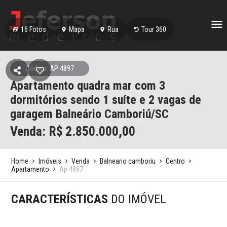
16
Fotos
Mapa
Rua
Tour 360
Código: AP 4897
Apartamento quadra mar com 3
dormitórios sendo 1 suíte e 2 vagas de
garagem Balneário Camboriú/SC
Venda: R$
2.850.000,00
Home
Imóveis
Venda
Balneario camboriu
Centro
Apartamento
Ap 4897
CARACTERÍSTICAS
DO IMÓVEL