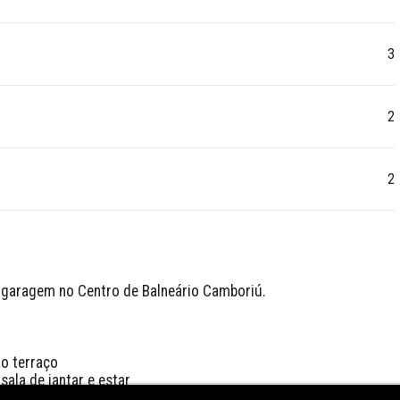
3
2
2
garagem no Centro de Balneário Camboriú.

o terraço

ala de jantar e estar
