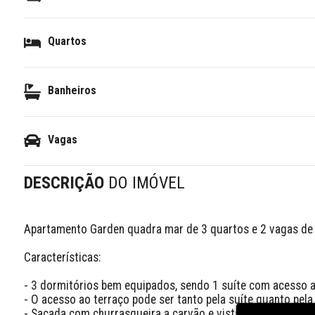
Quartos
Banheiros
Vagas
DESCRIÇÃO
DO IMÓVEL
Apartamento Garden quadra mar de 3 quartos e 2 vagas de 
Características:

- 3 dormitórios bem equipados, sendo 1 suíte com acesso a
- O acesso ao terraço pode ser tanto pela suíte quanto pela s
- Sacada com churrasqueira a carvão e vista lateral ao mar
