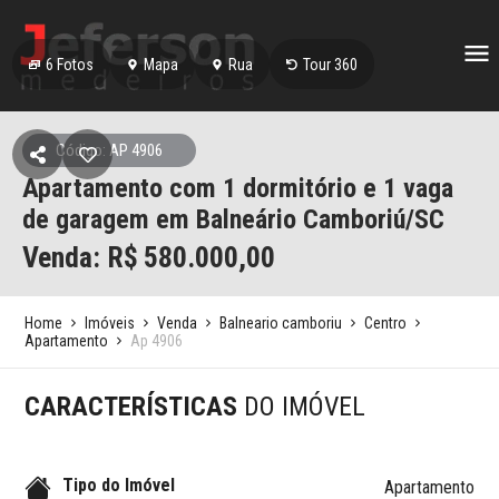
6
Fotos
Mapa
Rua
Tour 360
Código: AP 4906
Apartamento com 1 dormitório e 1 vaga
de garagem em Balneário Camboriú/SC
Venda: R$
580.000,00
Home
Imóveis
Venda
Balneario camboriu
Centro
Apartamento
Ap 4906
CARACTERÍSTICAS
DO IMÓVEL
Tipo do Imóvel
Apartamento