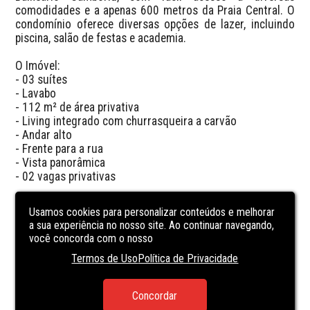
comodidades e a apenas 600 metros da Praia Central. O 
condomínio oferece diversas opções de lazer, incluindo 
piscina, salão de festas e academia.

O Imóvel:

- 03 suítes

- Lavabo

- 112 m² de área privativa

- Living integrado com churrasqueira a carvão

- Andar alto

- Frente para a rua

- Vista panorâmica

- 02 vagas privativas

Valores:

Usamos cookies para personalizar conteúdos e melhorar
- Valor: R$2.490.000,00

a sua experiência no nosso site. Ao continuar navegando,
- 50% de entrada e saldo em 24 parcelas (CUB)
você concorda com o nosso
Termos de Uso
Política de Privacidade
CARACTERÍSTICAS
DA UNIDADE
Concordar
PARTY ROOM