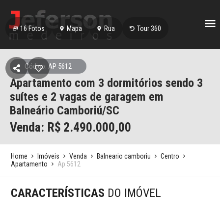
16
Fotos
Mapa
Rua
Tour 360
Código: AP 5612
Apartamento com 3 dormitórios sendo 3
suítes e 2 vagas de garagem em
Balneário Camboriú/SC
Venda: R$
2.490.000,00
Home
Imóveis
Venda
Balneario camboriu
Centro
Apartamento
Ap 5612
CARACTERÍSTICAS
DO IMÓVEL