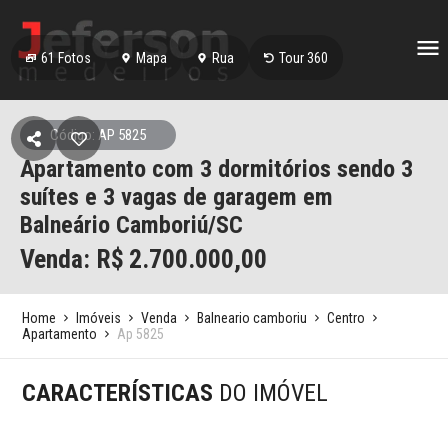
61
Fotos
Mapa
Rua
Tour 360
Código: AP 5825
Apartamento com 3 dormitórios sendo 3
suítes e 3 vagas de garagem em
Balneário Camboriú/SC
Venda: R$
2.700.000,00
Home
Imóveis
Venda
Balneario camboriu
Centro
Apartamento
Ap 5825
CARACTERÍSTICAS
DO IMÓVEL