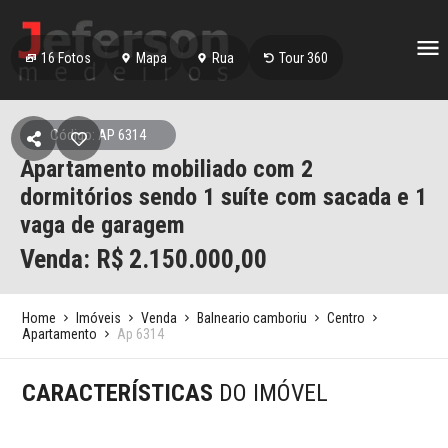
16
Fotos
Mapa
Rua
Tour 360
Código: AP 6314
Apartamento mobiliado com 2
dormitórios sendo 1 suíte com sacada e 1
vaga de garagem
Venda: R$
2.150.000,00
Home
Imóveis
Venda
Balneario camboriu
Centro
Apartamento
Ap 6314
CARACTERÍSTICAS
DO IMÓVEL