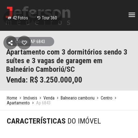
42
Fotos
Tour 360
Código: AP 6843
Apartamento com 3 dormitórios sendo 3
suítes e 3 vagas de garagem em
Balneário Camboriú/SC
Venda: R$
3.250.000,00
Home
Imóveis
Venda
Balneario camboriu
Centro
Apartamento
Ap 6843
CARACTERÍSTICAS
DO IMÓVEL