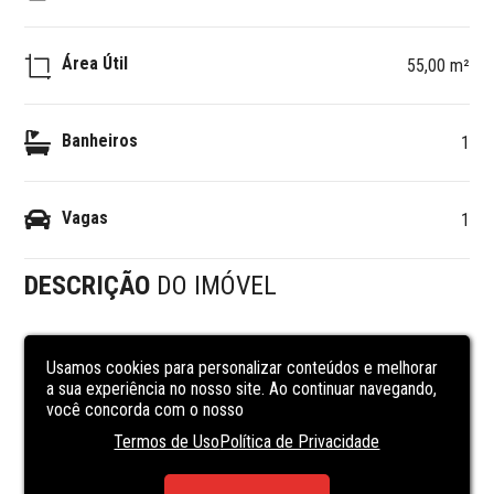
Área Útil
55,00 m²
Banheiros
1
Vagas
1
DESCRIÇÃO
DO IMÓVEL
Sala comercial à Venda no Centro de Balneário 
Usamos cookies para personalizar conteúdos e melhorar
Camboriú/SC

a sua experiência no nosso site. Ao continuar navegando,
você concorda com o nosso
Oportunidade única de adquirir uma sala completamente 
Termos de Uso
Política de Privacidade
equipada e mobiliada, pronta para trabalhar, localizado no 
Edifício Central Park, Rua 901, Balneário Camboriú/SC.
