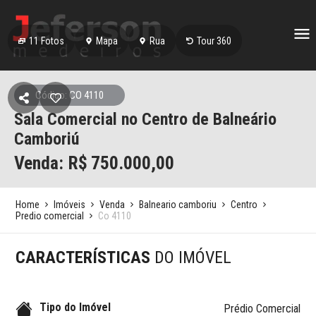
11
Fotos
Mapa
Rua
Tour 360
Código: CO 4110
Sala Comercial no Centro de Balneário
Camboriú
Venda: R$
750.000,00
Home
Imóveis
Venda
Balneario camboriu
Centro
Predio comercial
Co 4110
CARACTERÍSTICAS
DO IMÓVEL
Tipo do Imóvel
Prédio Comercial