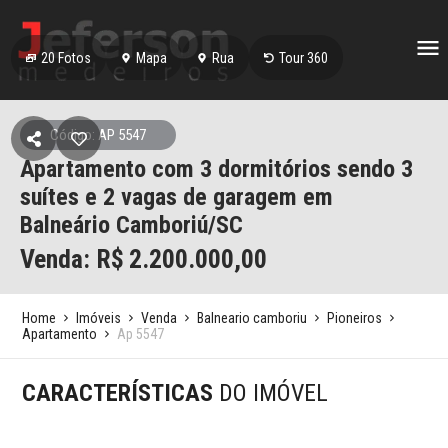
20
Fotos
Mapa
Rua
Tour 360
Código: AP 5547
Apartamento com 3 dormitórios sendo 3
suítes e 2 vagas de garagem em
Balneário Camboriú/SC
Venda: R$
2.200.000,00
Home
Imóveis
Venda
Balneario camboriu
Pioneiros
Apartamento
Ap 5547
CARACTERÍSTICAS
DO IMÓVEL