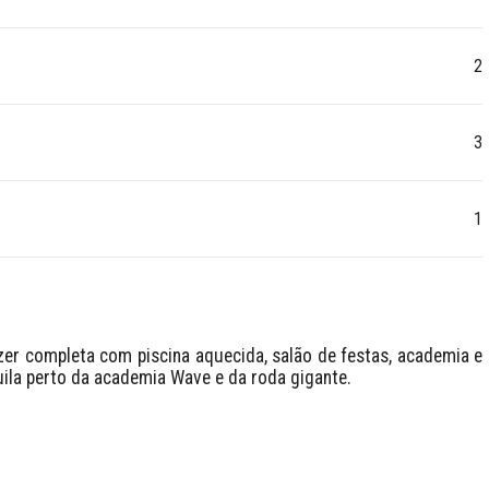
2
3
1
r completa com piscina aquecida, salão de festas, academia e 
ila perto da academia Wave e da roda gigante. 
