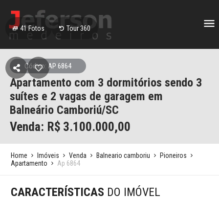
41
Fotos
Tour 360
Código: AP 6864
Apartamento com 3 dormitórios sendo 3
suítes e 2 vagas de garagem em
Balneário Camboriú/SC
Venda: R$
3.100.000,00
Home
Imóveis
Venda
Balneario camboriu
Pioneiros
Apartamento
Ap 6864
CARACTERÍSTICAS
DO IMÓVEL