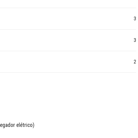
3
3
2
gador elétrico)
