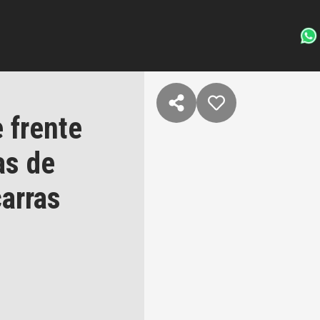
 frente
as de
arras