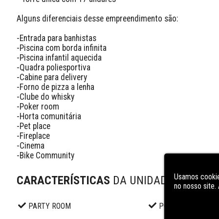
Alguns diferenciais desse empreendimento são:

-Entrada para banhistas

-Piscina com borda infinita

-Piscina infantil aquecida

-Quadra poliesportiva

-Cabine para delivery

-Forno de pizza a lenha

-Clube do whisky

-Poker room

-Horta comunitária

-Pet place

-Fireplace

-Cinema

-Bike Community
Usamos cookie
CARACTERÍSTICAS
DA UNIDADE
no nosso site
PARTY ROOM
POOL