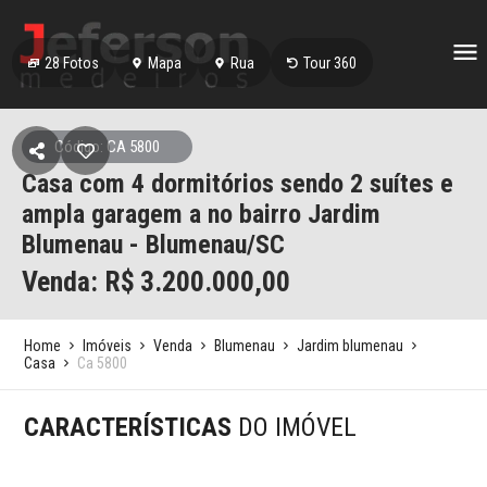
28
Fotos
Mapa
Rua
Tour 360
Código: CA 5800
Casa com 4 dormitórios sendo 2 suítes e
ampla garagem a no bairro Jardim
Blumenau - Blumenau/SC
Venda: R$
3.200.000,00
Home
Imóveis
Venda
Blumenau
Jardim blumenau
Casa
Ca 5800
CARACTERÍSTICAS
DO IMÓVEL