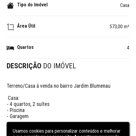
Tipo do Imóvel
Casa
Área Útil
573,00 m²
Quartos
4
DESCRIÇÃO
DO IMÓVEL
Terreno/Casa á venda no bairro Jardim Blumenau

 Casa:

- 4 quartos, 2 suítes 

- Piscina

- Garagem

- Área da casa: 572,79m2

Usamos cookies para personalizar conteúdos e melhorar
- Área total construída: 650m2
