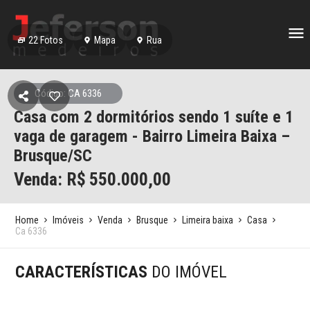
22
Fotos
Mapa
Rua
Código: CA 6336
Casa com 2 dormitórios sendo 1 suíte e 1
vaga de garagem - Bairro Limeira Baixa –
Brusque/SC
Venda: R$
550.000,00
Home
Imóveis
Venda
Brusque
Limeira baixa
Casa
Ca 6336
CARACTERÍSTICAS
DO IMÓVEL