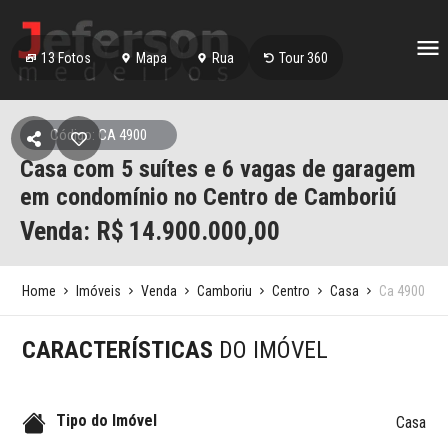
13
Fotos
Mapa
Rua
Tour 360
Código: CA 4900
Casa com 5 suítes e 6 vagas de garagem
em condomínio no Centro de Camboriú
Venda: R$
14.900.000,00
Home
Imóveis
Venda
Camboriu
Centro
Casa
Ca 4900
CARACTERÍSTICAS
DO IMÓVEL
Tipo do Imóvel
Casa