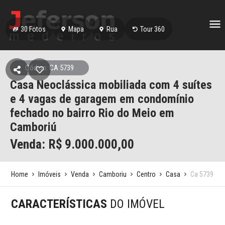
30
Fotos
Mapa
Rua
Tour 360
Código: CA 5739
Casa Neoclássica mobiliada com 4 suítes
e 4 vagas de garagem em condomínio
fechado no bairro Rio do Meio em
Camboriú
Venda: R$
9.000.000,00
Home
Imóveis
Venda
Camboriu
Centro
Casa
Ca 5739
CARACTERÍSTICAS
DO IMÓVEL