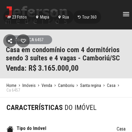
23
Fotos
Mapa
Rua
Tour 360
Código: CA 6457
Casa em condomínio com 4 dormitórios
sendo 3 suítes e 4 vagas - Camboriú/SC
Venda: R$
3.165.000,00
Home
Imóveis
Venda
Camboriu
Santa regina
Casa
Ca 6457
CARACTERÍSTICAS
DO IMÓVEL
Tipo do Imóvel
Casa