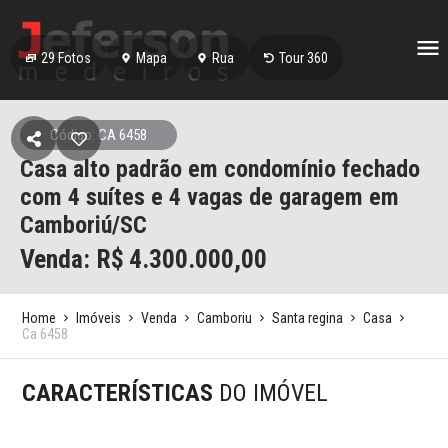
29
Fotos
Mapa
Rua
Tour 360
Código: CA 6458
Casa alto padrão em condomínio fechado
com 4 suítes e 4 vagas de garagem em
Camboriú/SC
Venda: R$
4.300.000,00
Home
Imóveis
Venda
Camboriu
Santa regina
Casa
Ca 6458
CARACTERÍSTICAS
DO IMÓVEL