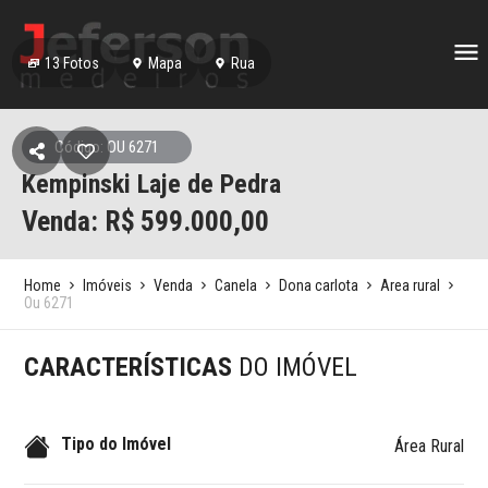
13
Fotos
Mapa
Rua
Código: OU 6271
Kempinski Laje de Pedra
Venda: R$
599.000,00
Home
Imóveis
Venda
Canela
Dona carlota
Area rural
Ou 6271
CARACTERÍSTICAS
DO IMÓVEL
Tipo do Imóvel
Área Rural