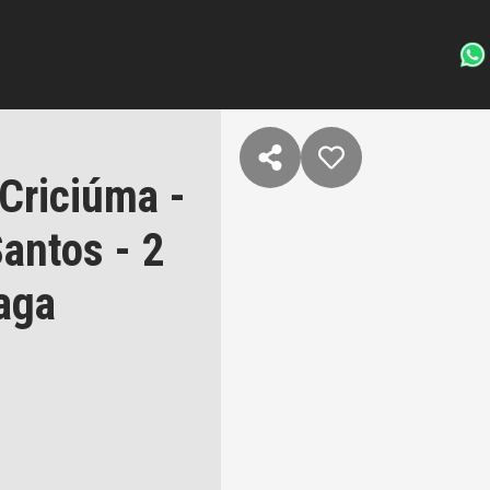
Criciúma -
Santos - 2
aga