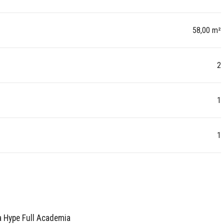
58,00 m²
2
1
1
à Hype Full Academia
