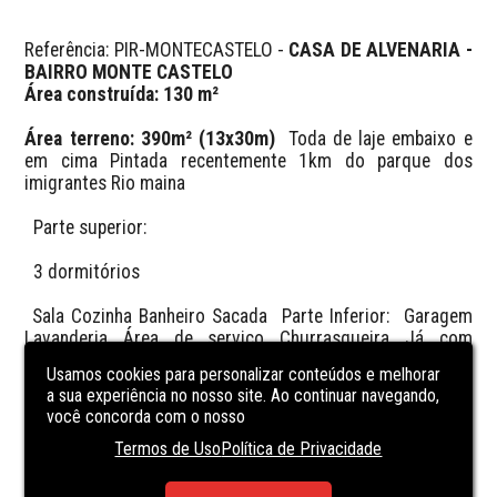
Referência: PIR-MONTECASTELO - 
CASA DE ALVENARIA - 
BAIRRO MONTE CASTELO
Área terreno: 390m² (13x30m)
  Toda de laje embaixo e 
em cima Pintada recentemente 1km do parque dos 
imigrantes Rio maina 

  Parte superior:

  3 dormitórios 

 Sala Cozinha Banheiro Sacada  Parte Inferior:  Garagem 
Lavanderia Área de serviço Churrasqueira Já com 
repartições prontas em material  

Usamos cookies para personalizar conteúdos e melhorar
a sua experiência no nosso site. Ao continuar navegando,
você concorda com o nosso
R$320.000,00
 Analisa carro ou terreno até R$70mil  

Termos de Uso
Política de Privacidade