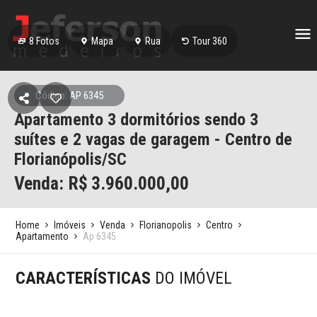
8
Fotos
Mapa
Rua
Tour 360
Código: AP 6345
Apartamento 3 dormitórios sendo 3
suítes e 2 vagas de garagem - Centro de
Florianópolis/SC
Venda: R$
3.960.000,00
Home
Imóveis
Venda
Florianopolis
Centro
Apartamento
Ap 6345
CARACTERÍSTICAS
DO IMÓVEL