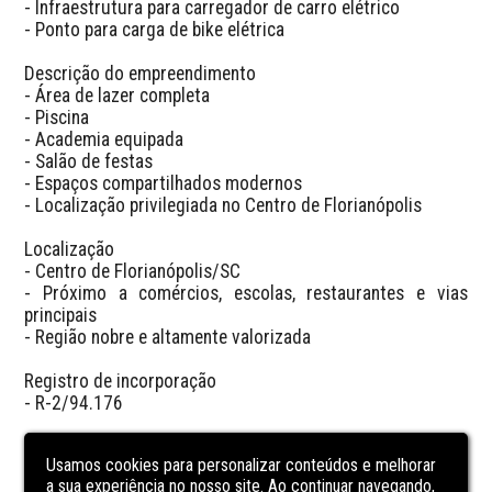
- Infraestrutura para carregador de carro elétrico

- Ponto para carga de bike elétrica

Descrição do empreendimento

- Área de lazer completa

- Piscina

- Academia equipada

- Salão de festas

- Espaços compartilhados modernos

- Localização privilegiada no Centro de Florianópolis

Localização

- Centro de Florianópolis/SC

- Próximo a comércios, escolas, restaurantes e vias 
principais

- Região nobre e altamente valorizada

Registro de incorporação

- R-2/94.176

Observação

Usamos cookies para personalizar conteúdos e melhorar
- Ideal para quem busca conforto, praticidade e 
a sua experiência no nosso site. Ao continuar navegando,
tecnologia em um dos melhores endereços da capital