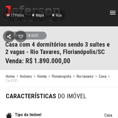
17
Fotos
Mapa
Rua
Código: CA 6231
Casa com 4 dormitórios sendo 3 suítes e
2 vagas - Rio Tavares, Florianópolis/SC
Venda: R$
1.890.000,00
Home
Imóveis
Venda
Florianopolis
Rio tavares
Casa
Ca 6231
CARACTERÍSTICAS
DO IMÓVEL
Tipo do Imóvel
Casa