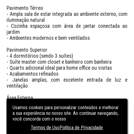
Pavimento Térreo  

- Ampla sala de estar integrada ao ambiente externo, com 
iluminação natural  

- Cozinha espaçosa com área de jantar conectada ao 
jardim  

- Ambientes modernos e bem ventilados  

Pavimento Superior  

- 4 dormitórios (sendo 3 suítes)  

- Suíte master com closet e banheiro com banheira  

- Quarto adicional ideal para home office ou visitas  

- Acabamentos refinados  

- Janelas amplas, com excelente entrada de luz e 
ventilação  

Área Externa  

- Jardim privativo, ideal para lazer ao ar livre  

Usamos cookies para personalizar conteúdos e melhorar
- Espaço reservado e tranquilo, em contato com a 
a sua experiência no nosso site. Ao continuar navegando,
natureza  

você concorda com o nosso
Informações Gerais  

Termos de Uso
Política de Privacidade
- 199m² de área privativa  
