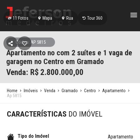
11
Fotos
Mapa
Rua
Tour 360
Código: AP 5815
Apartamento no com 2 suítes e 1 vaga de
garagem no Centro em Gramado
Venda: R$
2.800.000,00
Home
Imóveis
Venda
Gramado
Centro
Apartamento
Ap 5815
CARACTERÍSTICAS
DO IMÓVEL
Tipo do Imóvel
Apartamento