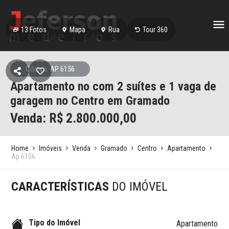
13
Fotos
Mapa
Rua
Tour 360
Código: AP 6156
Apartamento no com 2 suítes e 1 vaga de
garagem no Centro em Gramado
Venda: R$
2.800.000,00
Home
Imóveis
Venda
Gramado
Centro
Apartamento
Ap 6156
CARACTERÍSTICAS
DO IMÓVEL
Tipo do Imóvel
Apartamento