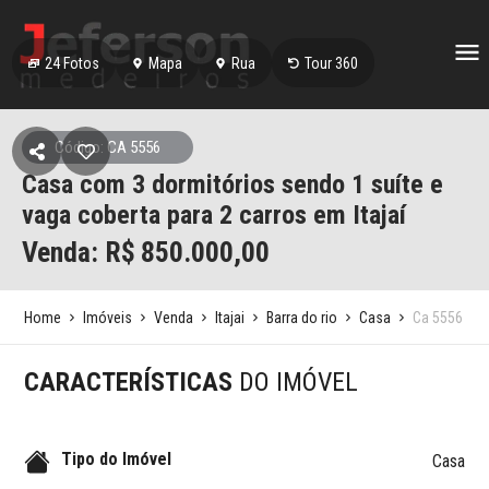
24
Fotos
Mapa
Rua
Tour 360
Código: CA 5556
Casa com 3 dormitórios sendo 1 suíte e
vaga coberta para 2 carros em Itajaí
Venda: R$
850.000,00
Home
Imóveis
Venda
Itajai
Barra do rio
Casa
Ca 5556
CARACTERÍSTICAS
DO IMÓVEL
Tipo do Imóvel
Casa