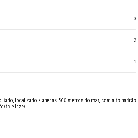
3
2
1
iliado, localizado a apenas 500 metros do mar, com alto padrão 
rto e lazer.
