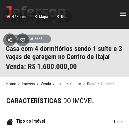
47
Fotos
Mapa
Rua
Código: CA 5653
Casa com 4 dormitórios sendo 1 suíte e 3
vagas de garagem no Centro de Itajaí
Venda: R$
1.600.000,00
Home
Imóveis
Venda
Itajai
Centro
Casa
Ca 5653
CARACTERÍSTICAS
DO IMÓVEL
Tipo do Imóvel
Casa