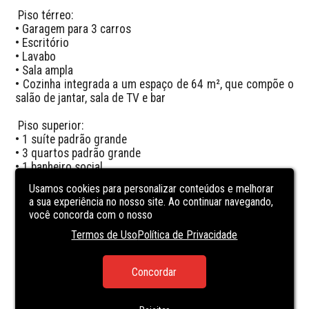
 Piso térreo:

• Garagem para 3 carros

• Escritório

• Lavabo

• Sala ampla

• Cozinha integrada a um espaço de 64 m², que compõe o 
salão de jantar, sala de TV e bar

 Piso superior:

• 1 suíte padrão grande

• 3 quartos padrão grande

• 1 banheiro social

• Área de serviço com 32 m²

Usamos cookies para personalizar conteúdos e melhorar
a sua experiência no nosso site. Ao continuar navegando,
 Infraestrutura:

você concorda com o nosso
• Aquecimento solar

Termos de Uso
Política de Privacidade
• Caixa d’água de 2.000 litros

• Boyler de 800 litros

Concordar
 Valor:

• R$ 1.600.000,00