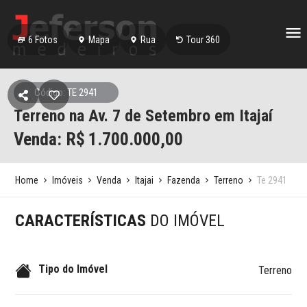
6
Fotos
Mapa
Rua
Tour 360
Código: TE 2941
Terreno na Av. 7 de Setembro em Itajaí
Venda: R$
1.700.000,00
Home
Imóveis
Venda
Itajai
Fazenda
Terreno
Te 2941
CARACTERÍSTICAS
DO IMÓVEL
Tipo do Imóvel
Terreno