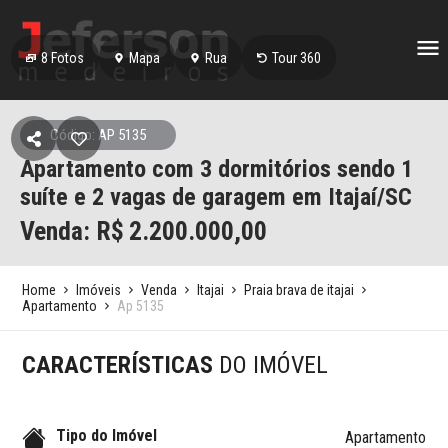
8
Fotos
Mapa
Rua
Tour 360
Código: AP 5135
Apartamento com 3 dormitórios sendo 1
suíte e 2 vagas de garagem em Itajaí/SC
Venda: R$
2.200.000,00
Home
Imóveis
Venda
Itajai
Praia brava de itajai
Apartamento
Ap 5135
CARACTERÍSTICAS
DO IMÓVEL
Tipo do Imóvel
Apartamento