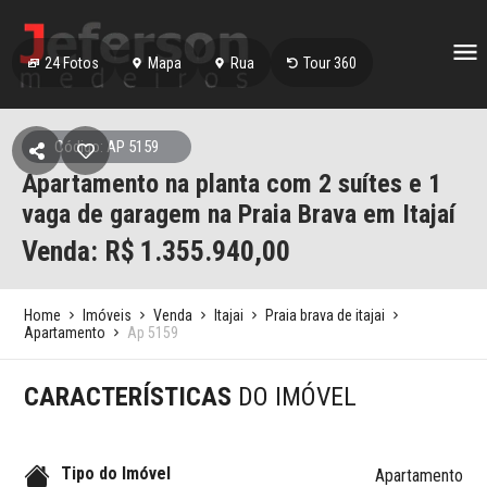
24
Fotos
Mapa
Rua
Tour 360
Código: AP 5159
Apartamento na planta com 2 suítes e 1
vaga de garagem na Praia Brava em Itajaí
Venda: R$
1.355.940,00
Home
Imóveis
Venda
Itajai
Praia brava de itajai
Apartamento
Ap 5159
CARACTERÍSTICAS
DO IMÓVEL
Tipo do Imóvel
Apartamento