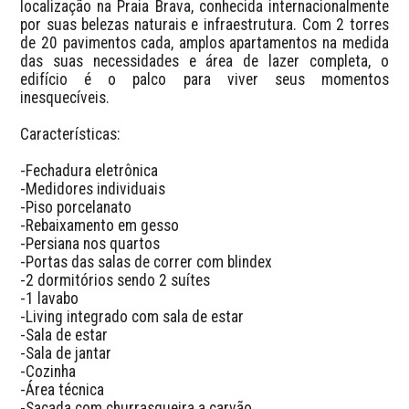
localização na Praia Brava, conhecida internacionalmente 
por suas belezas naturais e infraestrutura. Com 2 torres 
de 20 pavimentos cada, amplos apartamentos na medida 
das suas necessidades e área de lazer completa, o 
edifício é o palco para viver seus momentos 
inesquecíveis.

Características: 

-Fechadura eletrônica 

-Medidores individuais 

-Piso porcelanato 

-Rebaixamento em gesso

-Persiana nos quartos

-Portas das salas de correr com blindex

-2 dormitórios sendo 2 suítes 

-1 lavabo 

-Living integrado com sala de estar

-Sala de estar

-Sala de jantar 

-Cozinha

-Área técnica

-Sacada com churrasqueira a carvão 
