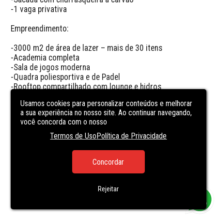
-1 vaga privativa 

Empreendimento: 

-3000 m2 de área de lazer – mais de 30 itens

-Academia completa

-Sala de jogos moderna

-Quadra poliesportiva e de Padel

-Rooftop compartilhado com lounge e hidros

-Wine Bar

Usamos cookies para personalizar conteúdos e melhorar
-Espaço Mulher

a sua experiência no nosso site. Ao continuar navegando,
-Coworking
você concorda com o nosso
Termos de Uso
Política de Privacidade
CARACTERÍSTICAS
DA UNIDADE
Concordar
PARTY ROOM
POOL
Rejeitar