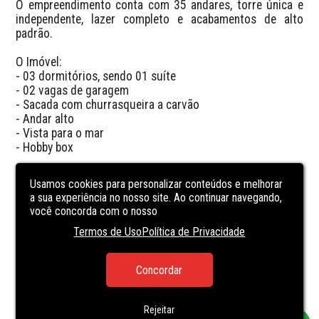
O empreendimento conta com 35 andares, torre única e 
independente, lazer completo e acabamentos de alto 
padrão.

O Imóvel:

- 03 dormitórios, sendo 01 suíte

- 02 vagas de garagem

- Sacada com churrasqueira a carvão

- Andar alto

- Vista para o mar

- Hobby box

Valores:

Usamos cookies para personalizar conteúdos e melhorar
- Valor: R$ 1.650.000,00

a sua experiência no nosso site. Ao continuar navegando,
- Entrega Jun. 2026
você concorda com o nosso
Termos de Uso
Política de Privacidade
CARACTERÍSTICAS
DA UNIDADE
Concordar
PARTY ROOM
POOL
Rejeitar