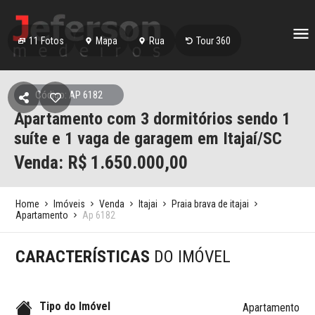
11
Fotos
Mapa
Rua
Tour 360
Código: AP 6182
Apartamento com 3 dormitórios sendo 1
suíte e 1 vaga de garagem em Itajaí/SC
Venda: R$
1.650.000,00
Home
Imóveis
Venda
Itajai
Praia brava de itajai
Apartamento
Ap 6182
CARACTERÍSTICAS
DO IMÓVEL
Tipo do Imóvel
Apartamento