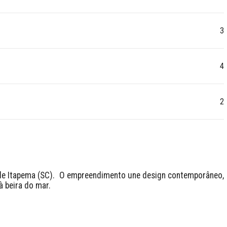
3
4
2
 de Itapema (SC).  O empreendimento une design contemporâneo, 
beira do mar.  
