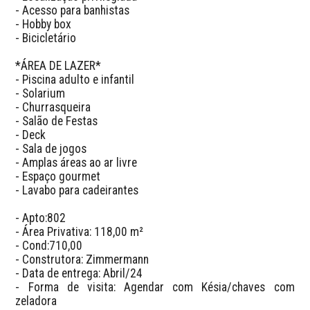
- Acesso para banhistas

- Hobby box

- Bicicletário

*ÁREA DE LAZER*

- Piscina adulto e infantil

- Solarium

- Churrasqueira

- Salão de Festas

- Deck

- Sala de jogos

- Amplas áreas ao ar livre

- Espaço gourmet

- Lavabo para cadeirantes

- Apto:802

- Área Privativa: 118,00 m²

- Cond:710,00

- Construtora: Zimmermann

- Data de entrega: Abril/24

- Forma de visita: Agendar com Késia/chaves com 
zeladora
