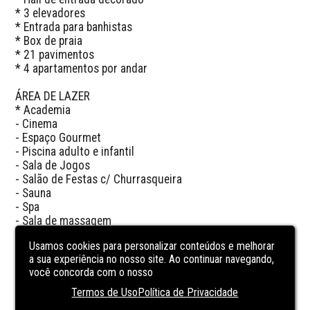
* 3 elevadores

* Entrada para banhistas 

* Box de praia

* 21 pavimentos

* 4 apartamentos por andar

ÁREA DE LAZER

* Academia

- Cinema

- Espaço Gourmet

- Piscina adulto e infantil 

- Sala de Jogos

- Salão de Festas c/ Churrasqueira

- Sauna

- Spa

- Sala de massagem 

Usamos cookies para personalizar conteúdos e melhorar
- Área Privativa: 229 m² 

a sua experiência no nosso site. Ao continuar navegando,
- Data de entrega: 2014

você concorda com o nosso
- Construtora: Du-Art

Termos de Uso
Política de Privacidade
VALOR - R$ 4.500.000,00
