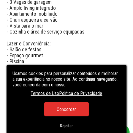
- 3 Vagas de garagem

- Amplo living integrado

- Apartamento mobiliado

- Churrasqueira a carvão

- Vista para o mar

- Cozinha e área de serviço equipadas

Lazer e Conveniência:

- Salão de festas

- Espaço gourmet

- Piscina

- Academia completa

- Espaço beleza
Usamos cookies para personalizar conteúdos e melhorar
a sua experiência no nosso site. Ao continuar navegando,
você concorda com o nosso
CARACTERÍSTICAS
DA UNIDADE
Termos de Uso
Política de Privacidade
BATHTUB
Concordar
PARTY ROOM
POOL
Rejeitar