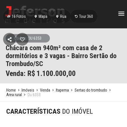
16
Fotos
Mapa
Rua
Tour 360
Código: OU 6353
Chácara com 940m² com casa de 2
dormitórios e 3 vagas - Bairro Sertão do
Trombudo/SC
Venda: R$
1.100.000,00
Home
Imóveis
Venda
Itapema
Sertao do trombudo
Area rural
Ou 6353
CARACTERÍSTICAS
DO IMÓVEL