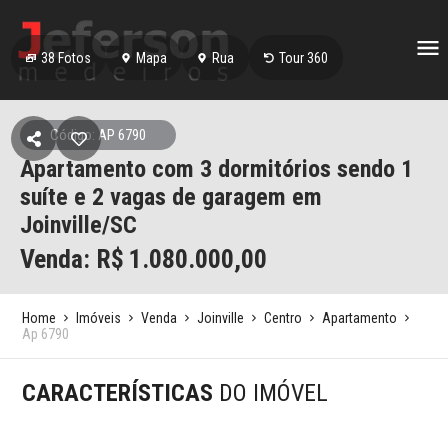
38
Fotos
Mapa
Rua
Tour 360
Código: AP 6790
Apartamento com 3 dormitórios sendo 1
suíte e 2 vagas de garagem em
Joinville/SC
Venda: R$
1.080.000,00
Home
Imóveis
Venda
Joinville
Centro
Apartamento
Ap 6790
CARACTERÍSTICAS
DO IMÓVEL