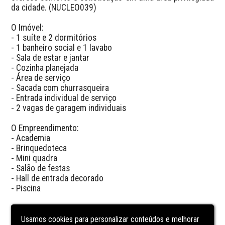
da cidade. (NUCLEO039)

O Imóvel:

- 1 suíte e 2 dormitórios

- 1 banheiro social e 1 lavabo

- Sala de estar e jantar

- Cozinha planejada

- Área de serviço

- Sacada com churrasqueira

- Entrada individual de serviço

- 2 vagas de garagem individuais

O Empreendimento:

- Academia

- Brinquedoteca

- Mini quadra

- Salão de festas

- Hall de entrada decorado

- Piscina

Valores:

- Valor: R$ 1.080.000,00
Usamos cookies para personalizar conteúdos e melhorar