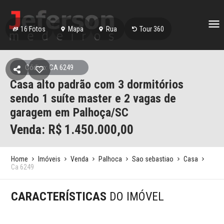
16
Fotos
Mapa
Rua
Tour 360
Código: CA 6249
Casa alto padrão com 3 dormitórios
sendo 1 suíte master e 2 vagas de
garagem em Palhoça/SC
Venda: R$
1.450.000,00
Home
Imóveis
Venda
Palhoca
Sao sebastiao
Casa
Ca 6249
CARACTERÍSTICAS
DO IMÓVEL