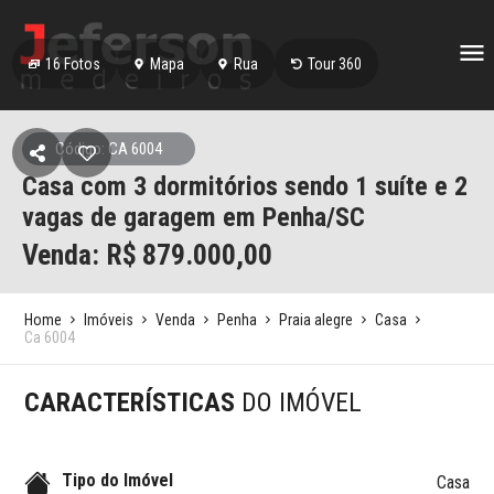
16
Fotos
Mapa
Rua
Tour 360
Código: CA 6004
Casa com 3 dormitórios sendo 1 suíte e 2
vagas de garagem em Penha/SC
Venda: R$
879.000,00
Home
Imóveis
Venda
Penha
Praia alegre
Casa
Ca 6004
CARACTERÍSTICAS
DO IMÓVEL
Tipo do Imóvel
Casa