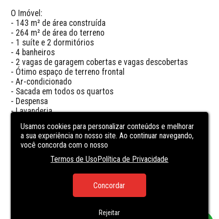
O Imóvel:

- 143 m² de área construída

- 264 m² de área do terreno

- 1 suíte e 2 dormitórios

- 4 banheiros

- 2 vagas de garagem cobertas e vagas descobertas

- Ótimo espaço de terreno frontal

- Ar-condicionado

- Sacada em todos os quartos

- Despensa

- Lavanderia

- Área de festa com churrasqueira

Usamos cookies para personalizar conteúdos e melhorar
- Imóvel escriturado

a sua experiência no nosso site. Ao continuar navegando,
você concorda com o nosso
O Empreendimento:

Termos de Uso
Política de Privacidade
- Localização a aproximadamente 330 metros do mar

Valores:

Concordar
- Preço: R$ 879.000,00

- Aceita carro e caminhão como parte de pagamento
Rejeitar