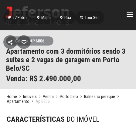
27
Fotos
Mapa
Rua
Tour 360
Código: AP 6806
Apartamento com 3 dormitórios sendo 3
suítes e 2 vagas de garagem em Porto
Belo/SC
Venda: R$
2.490.000,00
Home
Imóveis
Venda
Porto belo
Balneario pereque
Apartamento
Ap 6806
CARACTERÍSTICAS
DO IMÓVEL