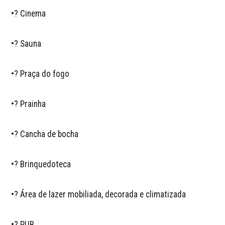
•? Cinema  

•? Sauna  

•? Praça do fogo  

•? Prainha  

•? Cancha de bocha  

•? Brinquedoteca  

•? Área de lazer mobiliada, decorada e climatizada  

•? PUB  
