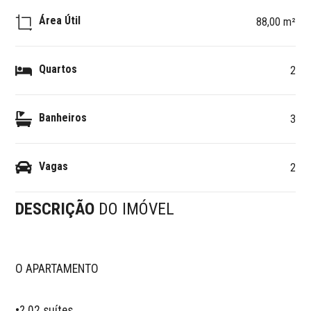
Área Útil
88,00 m²
Quartos
2
Banheiros
3
Vagas
2
DESCRIÇÃO
DO IMÓVEL
O APARTAMENTO  

•? 02 suítes  
