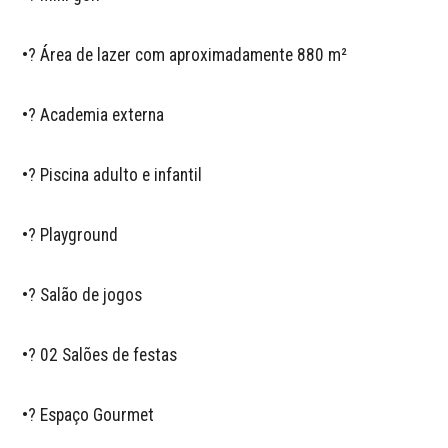
•? Área de lazer com aproximadamente 880 m²  

•? Academia externa  

•? Piscina adulto e infantil  

•? Playground  

•? Salão de jogos  

•? 02 Salões de festas  

•? Espaço Gourmet  
