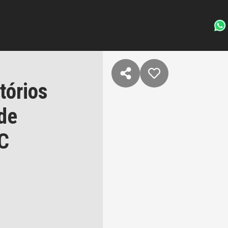
tórios
de
C