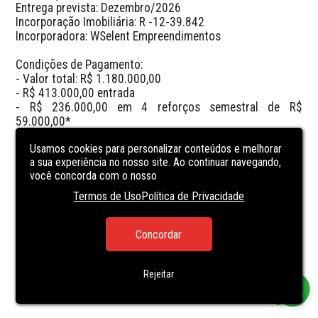
Entrega prevista: Dezembro/2026

Incorporação Imobiliária: R -12-39.842

Incorporadora: WSelent Empreendimentos

Condições de Pagamento:

- Valor total: R$ 1.180.000,00

- R$ 413.000,00 entrada

- R$ 236.000,00 em 4 reforços semestral de R$ 
59.000,00*

- R$ 531.000,00 em 48 parcelas mensais de R$ 
Usamos cookies para personalizar conteúdos e melhorar
11.062,50*

a sua experiência no nosso site. Ao continuar navegando,
*Corregidos pelo CUB
você concorda com o nosso
Termos de Uso
Política de Privacidade
CARACTERÍSTICAS
DA UNIDADE
Concordar
PARTY ROOM
POOL
Rejeitar