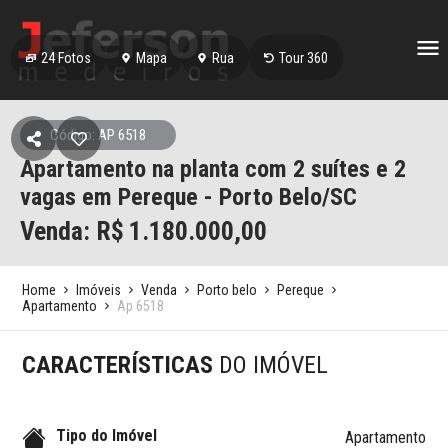
24
Fotos
Mapa
Rua
Tour 360
Código: AP 6518
Apartamento na planta com 2 suítes e 2
vagas em Pereque - Porto Belo/SC
Venda: R$
1.180.000,00
Home
Imóveis
Venda
Porto belo
Pereque
Apartamento
Ap 6518
CARACTERÍSTICAS
DO IMÓVEL
Tipo do Imóvel
Apartamento