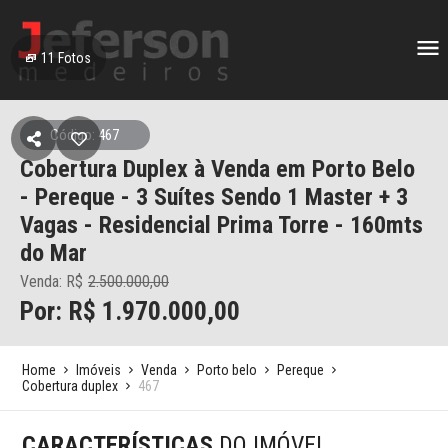
11
Fotos
Código: 467
Cobertura Duplex à Venda em Porto Belo
- Pereque - 3 Suítes Sendo 1 Master + 3
Vagas - Residencial Prima Torre - 160mts
do Mar
Venda: R$
2.500.000,00
Por: R$ 1.970.000,00
Home
Imóveis
Venda
Porto belo
Pereque
Cobertura duplex
467
CARACTERÍSTICAS
DO IMÓVEL