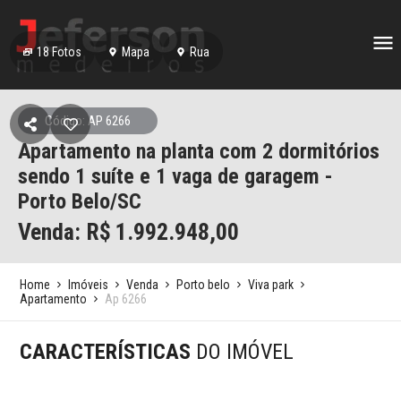
18
Fotos
Mapa
Rua
Código: AP 6266
Apartamento na planta com 2 dormitórios
sendo 1 suíte e 1 vaga de garagem -
Porto Belo/SC
Venda: R$
1.992.948,00
Home
Imóveis
Venda
Porto belo
Viva park
Apartamento
Ap 6266
CARACTERÍSTICAS
DO IMÓVEL