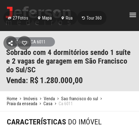
27
Fotos
Mapa
Rua
Tour 360
Código: CA 6011
Sobrado com 4 dormitórios sendo 1 suíte
e 2 vagas de garagem em São Francisco
do Sul/SC
Venda: R$
1.280.000,00
Home
Imóveis
Venda
Sao francisco do sul
Praia da enseada
Casa
Ca 6011
CARACTERÍSTICAS
DO IMÓVEL