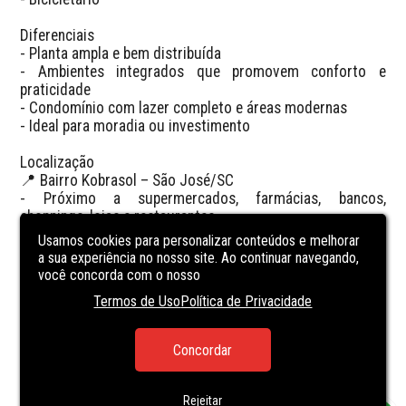
Diferenciais  

- Planta ampla e bem distribuída  

- Ambientes integrados que promovem conforto e 
praticidade  

- Condomínio com lazer completo e áreas modernas  

- Ideal para moradia ou investimento  

Localização  

📍 Bairro Kobrasol – São José/SC  

- Próximo a supermercados, farmácias, bancos, 
shoppings, lojas e restaurantes  

- Fácil acesso à BR-101 e ao centro de Florianópolis  

Usamos cookies para personalizar conteúdos e melhorar
a sua experiência no nosso site. Ao continuar navegando,
💬 Viva com conforto, modernidade e qualidade de vida 
você concorda com o nosso
em um dos melhores bairros da Grande Florianópolis.
Termos de Uso
Política de Privacidade
CARACTERÍSTICAS
DA UNIDADE
Concordar
POOL
Rejeitar