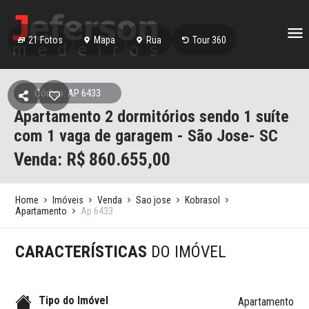
21
Fotos
Mapa
Rua
Tour 360
Código: AP 6433
Apartamento 2 dormitórios sendo 1 suíte
com 1 vaga de garagem - São Jose- SC
Venda: R$
860.655,00
Home
Imóveis
Venda
Sao jose
Kobrasol
Apartamento
Ap 6433
CARACTERÍSTICAS
DO IMÓVEL
Tipo do Imóvel
Apartamento