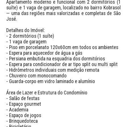
Apartamento moderno e funcional com 2 dormitórios (1 
suíte) e 1 vaga de garagem, localizado no bairro Kobrasol 
— uma das regiões mais valorizadas e completas de São 
José.  

Detalhes do Imóvel:

- 2 dormitórios (1 suíte)  

- 1 vaga de garagem  

- Piso em porcelanato 120x60cm em todos os ambientes  

- Espera para aquecedor de água a gás  

- Persiana embutida na esquadria dos dormitórios  

- Espera para condicionador de ar tipo split ou multi split  

- Hidrômetros individuais com medição remota  

- Chuveiro com monocomando  

- Guarda-corpo em vidro laminado e alumínio  

Área de Lazer e Estrutura do Condomínio  

- Salão de festas  

- Espaço gourmet  

- Academia  

- Espaço de jogos  

- Brinquedoteca  

- Bicicletário  
